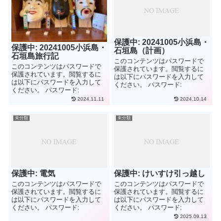
保護中: 20241005小浜島・
保護中: 20241005小浜島・
石垣島（計画）
石垣島旅行記
このコンテンツはパスワードで
このコンテンツはパスワードで
保護されています。閲覧するに
保護されています。閲覧するに
は以下にパスワードを入力して
は以下にパスワードを入力して
ください。 パスワード:
ください。 パスワード:
2024.11.11
2024.10.14
未分類
未分類
保護中: 電気
保護中: けいすけ引っ越し
このコンテンツはパスワードで
このコンテンツはパスワードで
保護されています。閲覧するに
保護されています。閲覧するに
は以下にパスワードを入力して
は以下にパスワードを入力して
ください。 パスワード:
ください。 パスワード:
2025.09.13