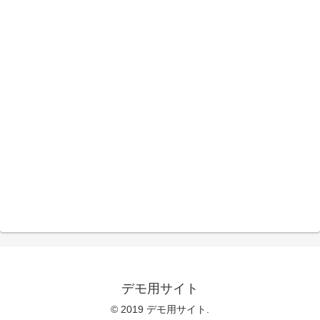
デモ用サイト
© 2019 デモ用サイト.