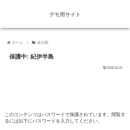
デモ用サイト
ホーム
未分類
保護中: 紀伊半島
2026.02.21
このコンテンツはパスワードで保護されています。閲覧す
るには以下にパスワードを入力してください。