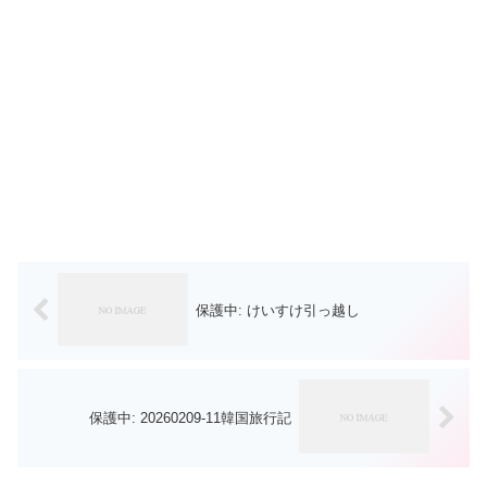
保護中: けいすけ引っ越し
保護中: 20260209-11韓国旅行記